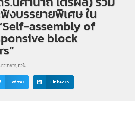
ร.นิศานาถ ไตรผล) ร่วม
ะฟังบรรยายพิเศษ ใน
ง “Self-assembly of
ponsive block
rs”
าวิชาการ​
,
ทั่วไป
Twitter
LinkedIn