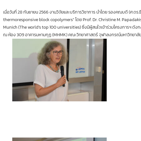
เมื่อวันที่ 28 กันยายน 2566 งานวิจัยและบริการวิชาการ นำโดย รองคณบดี (ศ.ดร.ธ
thermoresponsive block copolymers” โดย Prof. Dr. Christine M. Papadakis
Munich (The world’s top 100 universities) ซึ่งมีผู้สนใจเข้าร่วมโครงการฯ ดั
ณ ห้อง 309 อาคารมหามกุฏ (MHMK) คณะวิทยาศาสตร์ จุฬาลงกรณ์มหาวิทยาลั