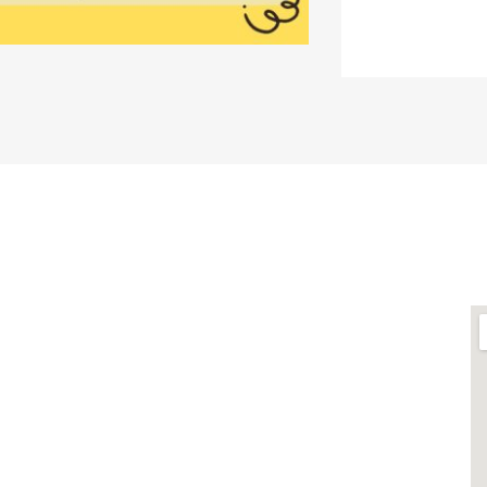
กี่ยวข้อง
ต
ฬาฯ
ศูนย์เชี่ยวชาญเฉพาะทางด้าน
รสารสนเทศห้อง
โรงงานต้นแบบแปรรูปอาหาร
ศูนย์วิทยาศาสตร์โอมิกส์และชีว
 ผลิตภัณฑ์
สารสนเทศ
รบวงจร
พิพิธภัณฑ์วิทยาศาสตร์และ