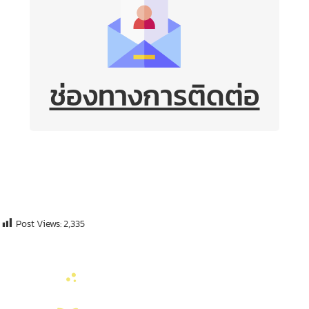
ช่องทางการติดต่อ
Post Views:
2,335