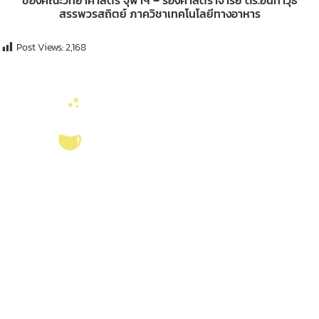
สรรพวรสถิตย์ ภาควิชาเทคโนโลยีทางอาหาร
Post Views:
2,168
บริการ ส่งเสริม สนับสนุนงานวิจัยในคณะวิทยาศาสตร์ มุ่งผลิตบัณฑิตที่มี
คุณภาพ กอปรด้วยคุณธรรม พร้อมสร้างงานวิจัยและ
ผลงานทางวิชาการ
ที่มี
คุณค่า เพื่อชี้นำสังคม เป็นแหล่งอ้างอิงทางวิชาการทั้งในระดับชาติ และ
นานาชาติ
ลิงค์หน่วยงานที่เกี่ยวข้อง