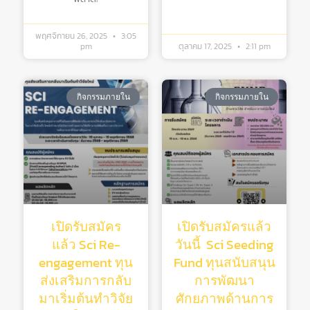
พฤศจิกายน 26, 2025
3:05
pm
ตุลาคม 17, 2025
2:11 pm
กิจกรรมภายใน
กิจกรรมภายใน
เปิดรับสมัคร
เปิดรับสมัครแล้ว
แล้ว Sci Re-
วันนี้ Sci Seeding
engagement ทุน
Fund ทุนสนับสนุน
ส่งเสริมการกลับ
การพัฒนา
มาเริ่มต้นทําวิจัย
ศักยภาพด้านการ