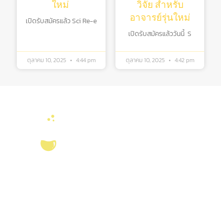
ใหม่
วิจัย สําหรับ
อาจารย์รุ่นใหม่
เปิดรับสมัครแล้ว Sci Re-e
เปิดรับสมัครแล้ววันนี้ S
ตุลาคม 10, 2025
4:44 pm
ตุลาคม 10, 2025
4:42 pm
บริการ ส่งเสริม สนับสนุนงานวิจัยในคณะวิทยาศาสตร์ มุ่งผลิตบัณฑิตที่มี
คุณภาพ กอปรด้วยคุณธรรม พร้อมสร้างงานวิจัยและ
ผลงานทางวิชาการ
ที่มี
คุณค่า เพื่อชี้นำสังคม เป็นแหล่งอ้างอิงทางวิชาการทั้งในระดับชาติ และ
นานาชาติ