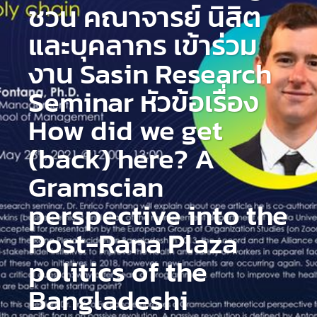
ชวน คณาจารย์ นิสิต
และบุคลากร เข้าร่วม
งาน Sasin Research
Seminar หัวข้อเรื่อง
How did we get
(back) here? A
Gramscian
perspective into the
Post-Rana Plaza
politics of the
Bangladeshi