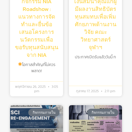
กิจกรรม NIA
เงินสมนาคุณแก่ผู้
Roadshow :
มีผลงานสิทธิบัตร
แนวทางการจัด
ทุนสมทบเพื่อเพิ่ม
ทำและยื่นข้อ
ศักยภาพด้านงาน
เสนอโครงการ
วิจัย คณะ
นวัตกรรมเพื่อ
วิทยาศาสตร์
ขอรับทุนสนับสนุน
จุฬาฯ
จาก NIA
ประกาศเปิดรับแล้ววันนี้ ก
โอกาสสำคัญที่ไม่ควร
พลาด!
พฤศจิกายน 26, 2025
3:05
pm
ตุลาคม 17, 2025
2:11 pm
กิจกรรมภายใน
กิจกรรมภายใน