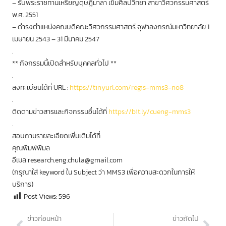
– รับพระราชทานเหรียญดุษฎีมาลา เข็มศิลปวิทยา สาขาวิศวกรรมศาสตร์
พ.ศ. 2551
– ดำรงตำแหน่งคณบดีคณะวิศวกรรมศาสตร์ จุฬาลงกรณ์มหาวิทยาลัย 1
เมษายน 2543 – 31 มีนาคม 2547
.
** กิจกรรมนี้เปิดสำหรับบุคคลทั่วไป **
.
ลงทะเบียนได้ที่ URL :
https://tinyurl.com/regis-mms3-no8
.
ติดตามข่าวสารและกิจกรรมอื่นได้ที่
https://bit.ly/cueng-mms3
.
สอบถามรายละเอียดเพิ่มเติมได้ที่
คุณพิมพ์พิมล
อีเมล research.eng.chula@gmail.com
(กรุณาใส่ keyword ใน Subject ว่า MMS3 เพื่อความสะดวกในการให้
บริการ)
Post Views:
596
ข่าวก่อนหน้า
ข่าวถัดไป