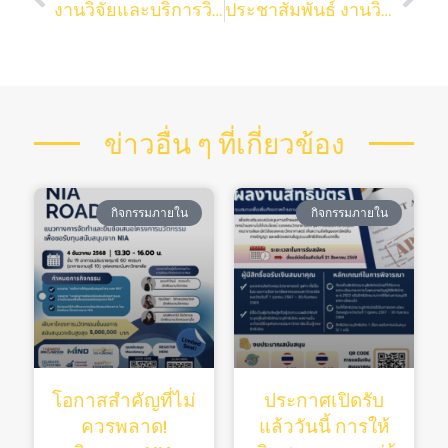
งานวิจัยและบริการวิชาการ ขอแสดงความยินดีกับ ศาสตราจารย์ ดร. อลิสา วังใน เนื่องในโอกาสที่ได้รับทุนส่งเสริมกลุ่มวิจัย (เมธีวิจัยอาวุโส) ประจำปีงบประมาณ 2564 จากสำนักงานการวิจัยแห่งชาติ (วช.)
ประชาสัมพันธ์ งานวิจัยและบริการวิชาการ คณะวิทยาศาสตร์ จุฬาฯ ขอเชิญเข้าร่วม”โครงการสร้างโอกาสและสนับสนุนการขอทุนวิจัยต่างประเทศ”
ข่าวอื่น ๆ ที่เกี่ยวข้อง
กิจกรรมภายใน
กิจกรรมภายใน
โอกาสสำคัญที่ไม่
ประกาศเปิดรับ
ควรพลาด!
แล้ววันนี้ การให้