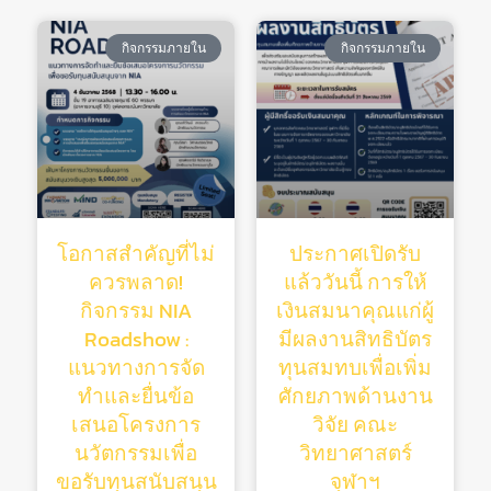
กิจกรรมภายใน
กิจกรรมภายใน
โอกาสสำคัญที่ไม่
ประกาศเปิดรับ
ควรพลาด!
แล้ววันนี้ การให้
กิจกรรม NIA
เงินสมนาคุณแก่ผู้
Roadshow :
มีผลงานสิทธิบัตร
แนวทางการจัด
ทุนสมทบเพื่อเพิ่ม
ทำและยื่นข้อ
ศักยภาพด้านงาน
เสนอโครงการ
วิจัย คณะ
นวัตกรรมเพื่อ
วิทยาศาสตร์
ขอรับทุนสนับสนุน
จุฬาฯ