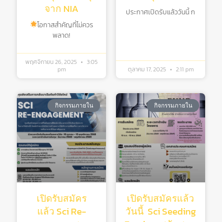
จาก NIA
ประกาศเปิดรับแล้ววันนี้ ก
โอกาสสำคัญที่ไม่ควร
พลาด!
พฤศจิกายน 26, 2025
3:05
pm
ตุลาคม 17, 2025
2:11 pm
กิจกรรมภายใน
กิจกรรมภายใน
เปิดรับสมัคร
เปิดรับสมัครแล้ว
แล้ว Sci Re-
วันนี้ Sci Seeding