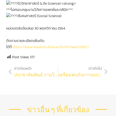
ชีววิทยาศาสตร์ (Life Science) <strong>
***ไม่ครอบคลุมงานวิจัยการแพทย์และคลินิก***
สังคมศาสตร์ (Social Science)
.
หมดเขตส่งข้อเสนอ 30 พฤศจิกายน 2564
.
ติดตามรายละเอียดเพิ่มเติม
ได้ที่
https://www.research.chula.ac.th/th/news/13567/
Post Views:
517
ข่าวก่อนหน้า
ข่าวถัดไป
ประชาสัมพันธ์ งานวิจัยและบริการวิชาการ ขอเชิญคณาจารย์ คณะวิทยาศาสตร์เข้าร่วม กิจกรรมพิเศษ “จับเข่าคุย…เทคนิคขอทุนบพข.”
เตรียมพบกับการอบรม รอบพิเศษ เอาใจผู้เตรียมตัวไป Conference ” Research Support Workshop Series III (Special EP.)
ข่าวอื่น ๆ ที่เกี่ยวข้อง