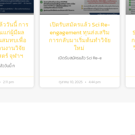
้ววันนี้ การ
เปิดรับสมัครแล้ว Sci Re-
แก่ผู้มีผล
engagement ทุนส่งเสริม
ุนสมทบเพื่อ
การกลับมาเริ่มต้นทําวิจัย
ก
านงานวิจัย
ใหม่
ร์ จุฬาฯ
เปิดรับสมัครแล้ว Sci Re-e
ววันนี้ ก
2:11 pm
ตุลาคม 10, 2025
4:44 pm
กี่ยวข้อง
ต