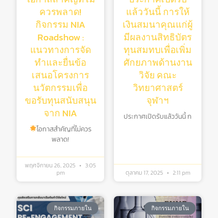
ควรพลาด!
แล้ววันนี้ การให้
กิจกรรม NIA
เงินสมนาคุณแก่ผู้
Roadshow :
มีผลงานสิทธิบัตร
แนวทางการจัด
ทุนสมทบเพื่อเพิ่ม
ทำและยื่นข้อ
ศักยภาพด้านงาน
เสนอโครงการ
วิจัย คณะ
นวัตกรรมเพื่อ
วิทยาศาสตร์
ขอรับทุนสนับสนุน
จุฬาฯ
จาก NIA
ประกาศเปิดรับแล้ววันนี้ ก
โอกาสสำคัญที่ไม่ควร
พลาด!
พฤศจิกายน 26, 2025
3:05
pm
ตุลาคม 17, 2025
2:11 pm
กิจกรรมภายใน
กิจกรรมภายใน