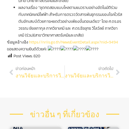
(สาขาวิทยาศาสตร์เคมีและเภสัช)
ผลงานเรื่อง “ชุดทดสอบแบบไหลตามแนวราบอย่างอัตโนมัติร่วม
กับเทคนิคเคมีไฟฟ้า สำหรับการตรวจวัดสารพันธุกรรมของโรคไวรัส
ตับอักเสบบีด้วยการหยดตัวอย่างเพียงขั้นตอนเดียว” โดย ศ.ดร.อร
วรรณ ชัยลภากุล ภาควิชาเคมี และ ศ.ดร.ธีรยุทธ วิไลวัลย์ ภาควิชา
เคมี (ร่วม)(สาขาวิทยาศาสตร์เคมีและเภสัช)
ข้อมูลอ้างอิง
https://nriis.go.th/NewsEventDetail.aspx?nid=9494
ขอแสดงความยินดีด้วยค่ะ
Post Views:
820
ข่าวก่อนหน้า
ข่าวถัดไป
งานวิจัยและบริการวิชาการ ขอแสดงความยินดีกับ ศาสตราจารย์ ดร.อรัญ อินเจริญศักดิ์ ภาควิชาชีวเคมี
งานวิจัยและบริการวิชาการ ขอแสดงความยินดีกับผู้ทีไ่ด้รับ รางวัลผลงานวิจัย ประจำปีงบประมาณ 2565 ของคณะวิทยาศาสตร์ จุฬาฯ
ข่าวอื่น ๆ ที่เกี่ยวข้อง