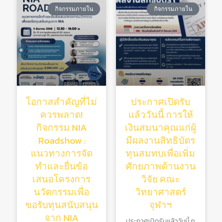
กิจกรรมภายใน
กิจกรรมภายใน
โอกาสสำคัญที่ไม่
ประกาศเปิดรับ
ควรพลาด!
แล้ววันนี้ การให้
กิจกรรม NIA
เงินสมนาคุณแก่ผู้
Roadshow :
มีผลงานสิทธิบัตร
แนวทางการจัด
ทุนสมทบเพื่อเพิ่ม
ทำและยื่นข้อ
ศักยภาพด้านงาน
เสนอโครงการ
วิจัย คณะ
นวัตกรรมเพื่อ
วิทยาศาสตร์
ขอรับทุนสนับสนุน
จุฬาฯ
จาก NIA
ประกาศเปิดรับแล้ววันนี้ ก