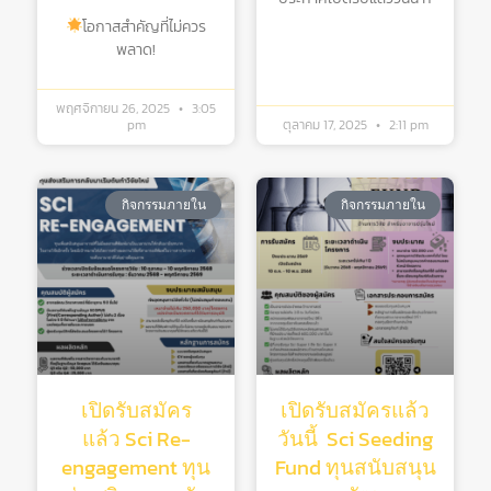
โอกาสสำคัญที่ไม่ควร
พลาด!
พฤศจิกายน 26, 2025
3:05
pm
ตุลาคม 17, 2025
2:11 pm
กิจกรรมภายใน
กิจกรรมภายใน
เปิดรับสมัคร
เปิดรับสมัครแล้ว
แล้ว Sci Re-
วันนี้ Sci Seeding
engagement ทุน
Fund ทุนสนับสนุน