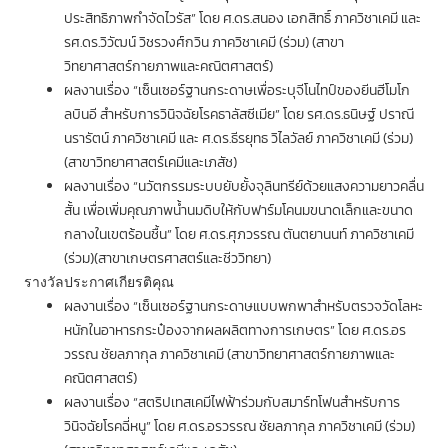
ประสิทธิภาพกำจัดไวรัส” โดย ศ.ดร.สนอง เอกสิทธิ์ ภาควิชาเคมี และ
รศ.ดร.วิวัฒน์ วิชรวงศ์กวิน ภาควิชาเคมี (ร่วม) (สาขา
วิทยาศาสตร์กายภาพและคณิตศาสตร์)
ผลงานเรื่อง “เซ็นเซอร์ฐานกระดาษเพื่อระบุจีโนไทป์ของยีนฮีโมโก
ลบินอี สำหรับการวินิจฉัยโรคธาลัสซีเมีย” โดย รศ.ดร.ธนิษฐ์ ปราณี
นรารัตน์ ภาควิชาเคมี และ ศ.ดร.ธีรยุทธ วิไลวัลย์ ภาควิชาเคมี (ร่วม)
(สาขาวิทยาศาสตร์เคมีและเภสัช)
ผลงานเรื่อง “นวัตกรรมระบบยับยั้งจุลินทรีย์ด้วยแสงความยาวคลื่น
สั้น เพื่อเพิ่มคุณภาพน้ำนมดิบให้กับฟาร์มโคนมขนาดเล็กและขนาด
กลางในเขตร้อนชื้น” โดย ศ.ดร.ศุภวรรณ ตันตยานนท์ ภาควิชาเคมี
(ร่วม)(สาขาเกษตรศาสตร์และชีววิทยา)
รางวัลประกาศเกียรติคุณ
ผลงานเรื่อง “เซ็นเซอร์ฐานกระดาษแบบพกพาสำหรับตรวจวัดโลหะ
หนักในอาหารกระป๋องจากผลผลิตทางการเกษตร” โดย ศ.ดร.อร
วรรณ ชัยลภากุล ภาควิชาเคมี (สาขาวิทยาศาสตร์กายภาพและ
คณิตศาสตร์)
ผลงานเรื่อง “สตริปเทสเคมีไฟฟ้าร่วมกับสมาร์ทโฟนสำหรับการ
วินิจฉัยโรคฉี่หนู” โดย ศ.ดร.อรวรรณ ชัยลภากุล ภาควิชาเคมี (ร่วม)