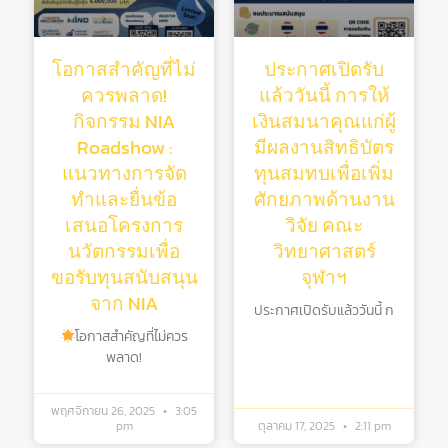
โอกาสสำคัญที่ไม่
ประกาศเปิดรับ
ควรพลาด!
แล้ววันนี้ การให้
กิจกรรม NIA
เงินสมนาคุณแก่ผู้
Roadshow :
มีผลงานสิทธิบัตร
แนวทางการจัด
ทุนสมทบเพื่อเพิ่ม
ทำและยื่นข้อ
ศักยภาพด้านงาน
เสนอโครงการ
วิจัย คณะ
นวัตกรรมเพื่อ
วิทยาศาสตร์
ขอรับทุนสนับสนุน
จุฬาฯ
จาก NIA
ประกาศเปิดรับแล้ววันนี้ ก
โอกาสสำคัญที่ไม่ควร
พลาด!
พฤศจิกายน 26, 2025
3:05
pm
ตุลาคม 17, 2025
2:11 pm