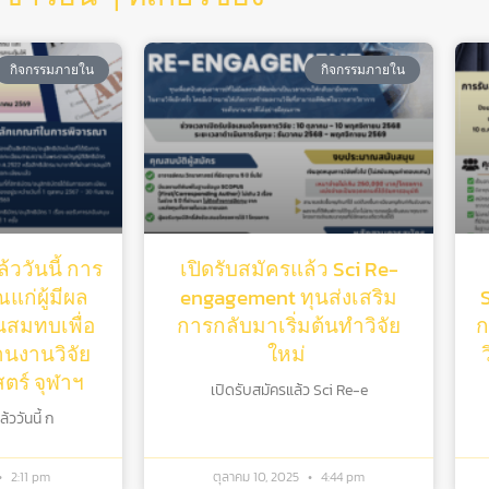
กิจกรรมภายใน
กิจกรรมภายใน
้ววันนี้ การ
เปิดรับสมัครแล้ว Sci Re-
แก่ผู้มีผล
engagement ทุนส่งเสริม
ุนสมทบเพื่อ
การกลับมาเริ่มต้นทําวิจัย
ก
านงานวิจัย
ใหม่
ร์ จุฬาฯ
เปิดรับสมัครแล้ว Sci Re-e
ววันนี้ ก
2:11 pm
ตุลาคม 10, 2025
4:44 pm