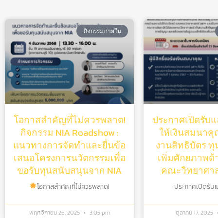
กิจกรรมภายใน
โอกาสสำคัญที่ไม่ควรพลาด!
ประกาศเปิดรับแล
กิจกรรม NIA Roadshow :
ให้เงินสมนาคุณ
แนวทางการจัดทำและยื่นข้อ
งานสิทธิบัตร ท
เสนอโครงการนวัตกรรมเพื่อ
เพิ่มศักยภาพด้
ขอรับทุนสนับสนุนจาก NIA
คณะวิทยาศาสต
โอกาสสำคัญที่ไม่ควรพลาด!
ประกาศเปิดรับแล้
พฤศจิกายน 26, 2025
3:05 pm
ตุลาคม 17, 2025