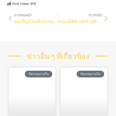
Post Views:
959
ข่าวก่อนหน้า
ข่าวถัดไป
ขอเชิญร่วมฟังบรรยาย การนำเสนอผลงาน คณะวิทยาศาสตร์ จุฬาลงกรณ์มหาวิทยาลัย ครั้งที่ 30 ประจำปี 2565 The Science Forum 2022 “2022 as International Year of Basic Science for Sustainablity Development”
คณะนิติศาสตร์ จุฬาฯ ร่วมกับ UTC ขอเรียนเชิญผู้บริหาร คณาจารย์ นักวิจัย นวัตกร และผู้สนใจงานนวัตกรรม ร่วมงานเปิดตัว “คลินิกกฎหมาย” เพื่อการขับเคลื่อนนวัตกรรมสู่การพาณิชย์
ข่าวอื่น ๆ ที่เกี่ยวข้อง
กิจกรรมภายใน
กิจกรรมภายใน