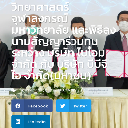
วิทยาศาสตร์
จุฬาลงกรณ์
มหาวิทยาลัย และพิธีลง
นามสัญญาร่วมทุน
ระหว่าง บริษัท ไบโอม
จำกัด กับ บริษัท บีบีจี
ไอ จำกัด(มหาชน)
กิจกรรมภายใน
,
กิจกรรมสัมนาวิชาการ​
,
ทั่วไป
Facebook
Twitter
LinkedIn