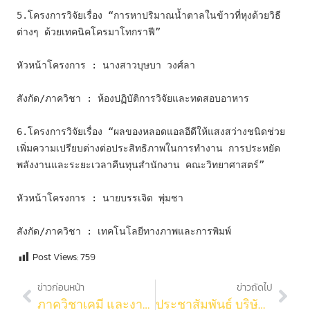
5.
โครงการวิจัยเรื่อง “การหาปริมาณน้ำตาลในข้าวที่หุงด้วยวิธี
ต่างๆ ด้วยเทคนิคโครมาโทกราฟี”
หัวหน้าโครงการ : นางสาวบุษบา วงศ์ลา
สังกัด/ภาควิชา : ห้องปฏิบัติการวิจัยและทดสอบอาหาร
6.
โครงการวิจัยเรื่อง “ผลของหลอดแอลอีดีให้แสงสว่างชนิดช่วย
เพิ่มความเปรียบต่างต่อประสิทธิภาพในการทำงาน การประหยัด
พลังงานและระยะเวลาคืนทุนสำนักงาน คณะวิทยาศาสตร์”
หัวหน้าโครงการ : นายบรรเจิด พุ่มชา
สังกัด/ภาควิชา : เทคโนโลยีทางภาพและการพิมพ์
Post Views:
759
ข่าวก่อนหน้า
ข่าวถัดไป
ภาควิชาเคมี และงานวิจัยและบริการวิชาการ คณะวิทยาศาสตร์ ร่วมเสวนาและแลกเปลี่ยนเรียนรู้ภายใต้หัวข้อ ก้าวข้าม “ความกลัว” ด้วยความเข้าใจ ในการพางานวิจัยไปสู่นวัตกรรมที่มีมูลค่าทางธุรกิจ
ประชาสัมพันธ์ บริษัท Hitachi เปิดรับนิสิตคณะวิทยาศาสตร์ 4 คนไปร่วมงานประชุม HYLI 2022 ที่ประเทศสิงคโปร์ในช่วงเดือน ก.ค.