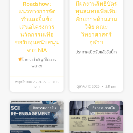
Roadshow :
มีผลงานสิทธิบัตร
แนวทางการจัด
ทุนสมทบเพื่อเพิ่ม
ทำและยื่นข้อ
ศักยภาพด้านงาน
เสนอโครงการ
วิจัย คณะ
นวัตกรรมเพื่อ
วิทยาศาสตร์
ขอรับทุนสนับสนุน
จุฬาฯ
จาก NIA
ประกาศเปิดรับแล้ววันนี้ ก
โอกาสสำคัญที่ไม่ควร
พลาด!
พฤศจิกายน 26, 2025
3:05
pm
ตุลาคม 17, 2025
2:11 pm
กิจกรรมภายใน
กิจกรรมภายใน