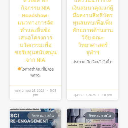
ควรพลาด!
แล้ววันนี้ การให้
กิจกรรม NIA
เงินสมนาคุณแก่ผู้
Roadshow :
มีผลงานสิทธิบัตร
แนวทางการจัด
ทุนสมทบเพื่อเพิ่ม
ทำและยื่นข้อ
ศักยภาพด้านงาน
เสนอโครงการ
วิจัย คณะ
นวัตกรรมเพื่อ
วิทยาศาสตร์
ขอรับทุนสนับสนุน
จุฬาฯ
จาก NIA
ประกาศเปิดรับแล้ววันนี้ ก
โอกาสสำคัญที่ไม่ควร
พลาด!
พฤศจิกายน 26, 2025
3:05
pm
ตุลาคม 17, 2025
2:11 pm
กิจกรรมภายใน
กิจกรรมภายใน