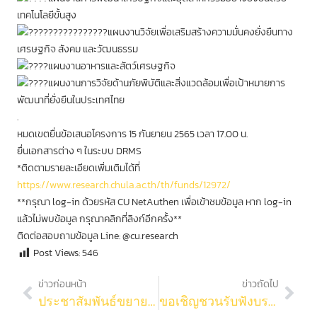
เทคโนโลยีขั้นสูง
แผนงานวิจัยเพื่อเสริมสร้างความมั่นคงยั่งยืนทาง
เศรษฐกิจ สังคม และวัฒนธรรม
แผนงานอาหารและสัตว์เศรษฐกิจ
แผนงานการวิจัยด้านภัยพิบัติและสิ่งแวดล้อมเพื่อเป้าหมายการ
พัฒนาที่ยั่งยืนในประเทศไทย
.
หมดเขตยื่นข้อเสนอโครงการ 15 กันยายน 2565 เวลา 17.00 น.
ยื่นเอกสารต่าง ๆ ในระบบ DRMS
*ติดตามรายละเอียดเพิ่มเติมได้ที่
https://www.research.chula.ac.th/th/funds/12972/
**กรุณา log-in ด้วยรหัส CU NetAuthen เพื่อเข้าชมข้อมูล หาก log-in
แล้วไม่พบข้อมูล กรุณาคลิกที่ลิงก์อีกครั้ง**
ติดต่อสอบถามข้อมูล Line: @cu.research
Post Views:
546
ข่าวก่อนหน้า
ข่าวถัดไป
ประชาสัมพันธ์ขยายเวลาการรับสมัครทุน Fundamental Fund และกองทุนวิจัยรัชดาภิเษกสมโภชประจำปีงบประมาณ 2567
ขอเชิญชวนรับฟังบรรยายพิเศษ ในหัวข้อ “From Research to International Market: A 19-Year Case Study” โดย รองศาสตราจารย์ ดร.เจษฎา วรรณสินธุ์ อาจารย์ประจำภาควิชาวิศวกรรมเหมืองแร่และวัสดุ คณะวิศวกรรมศาสตร์ มหาวิทยาลัยสงขลานครินทร์