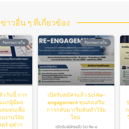
ข่าวอื่น ๆ ที่เกี่ยวข้อง
กิจกรรมภายใน
กิจกรรมภายใน
้ววันนี้ การ
เปิดรับสมัครแล้ว Sci Re-
แก่ผู้มีผล
engagement ทุนส่งเสริม
ุนสมทบเพื่อ
การกลับมาเริ่มต้นทําวิจัย
ก
านงานวิจัย
ใหม่
ร์ จุฬาฯ
เปิดรับสมัครแล้ว Sci Re-e