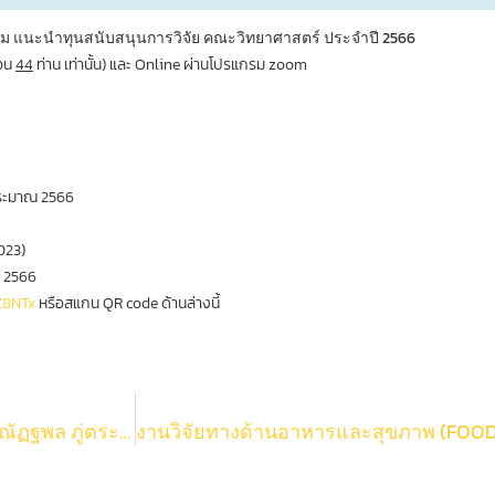
รรม แนะนำทุนสนับสนุนการวิจัย คณะวิทยาศาสตร์ ประจำปี 2566
นวน
44
ท่าน เท่านั้น) และ Online ผ่านโปรแกรม zoom
ประมาณ 2566
023)
. 2566
/Z8NTx
หรือสแกน QR code ด้านล่างนี้
งานวิจัยทางด้านพลังงาน (ENERGY) ซึ่งมี อาจารย์ ดร.ณัฏฐพล ภู่ตระกูลโชติ ภาควิชาเคมีเทคนิค และ อาจารย์ ดร.สุคนธ์เมธ จิตรมหันตกุล ภาควิชาธรณีวิทยา