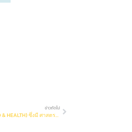
ข่าวถัดไป
งานวิจัยทางด้านอาหารและสุขภาพ (FOOD & HEALTH) ซึ่งมี ศาสตราจารย์ ดร.ศุภศร วนิชเวชารุ่งเรือง ภาควิชาเคมี และ ศาสตราจารย์ ดร.อัญชลี ทัศนาขจร ภาควิชาชีวเคมี เป็นผู้ดำเนินการ