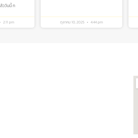
ววันนี้ ก
2:11 pm
ตุลาคม 10, 2025
4:44 pm
กี่ยวข้อง
ต
ฬาฯ
ศูนย์เชี่ยวชาญเฉพาะทางด้าน
รสารสนเทศห้อง
โรงงานต้นแบบแปรรูปอาหาร
ศูนย์วิทยาศาสตร์โอมิกส์และชีว
 ผลิตภัณฑ์
สารสนเทศ
รบวงจร
พิพิธภัณฑ์วิทยาศาสตร์และ
ยและทดสอบอาหาร
เทคโนโลยี