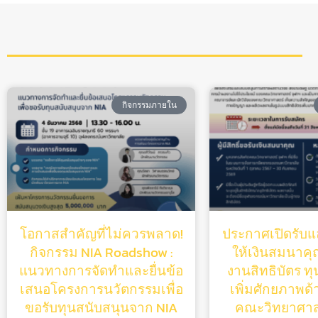
กิจกรรมภายใน
โอกาสสำคัญที่ไม่ควรพลาด!
ประกาศเปิดรับแล
กิจกรรม NIA Roadshow :
ให้เงินสมนาคุณ
แนวทางการจัดทำและยื่นข้อ
งานสิทธิบัตร ท
เสนอโครงการนวัตกรรมเพื่อ
เพิ่มศักยภาพด้
ขอรับทุนสนับสนุนจาก NIA
คณะวิทยาศาสต