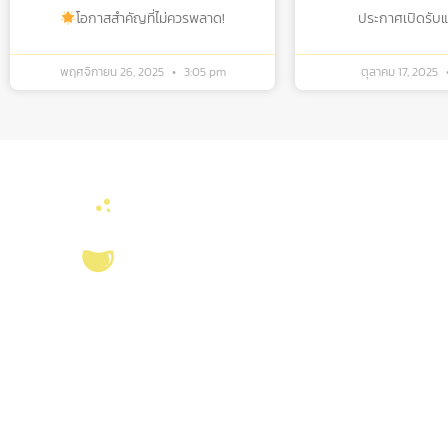
โอกาสสำคัญที่ไม่ควรพลาด!
ประกาศเปิดรับแล้
พฤศจิกายน 26, 2025
3:05 pm
ตุลาคม 17, 2025
ลิงค์หน่วยงานที่เ
คณะวิทยาศาสตร์ จุ
งานจัดการทรัพยาก
บริการ ส่งเสริม สนับสนุนงานวิจัยในคณะ
สมุด
วิทยาศาสตร์ มุ่งผลิตบัณฑิตที่มีคุณภาพ
ศูนย์นวัตกรรมอาหาร
กอปรด้วยคุณธรรม พร้อมสร้างงานวิจัย
สุขภาพ และเกษตรค
และ
ผลงานทางวิชาการ
ที่มีคุณค่า เพื่อชี้นำ
สังคม เป็นแหล่งอ้างอิงทางวิชาการทั้งใน
ห้องปฏิบัติการวิจั
ระดับชาติ และนานาชาติ