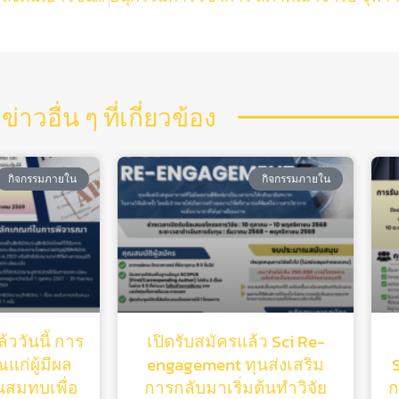
ข่าวอื่น ๆ ที่เกี่ยวข้อง
กิจกรรมภายใน
กิจกรรมภายใน
้ววันนี้ การ
เปิดรับสมัครแล้ว Sci Re-
แก่ผู้มีผล
engagement ทุนส่งเสริม
ุนสมทบเพื่อ
การกลับมาเริ่มต้นทําวิจัย
ก