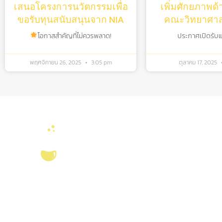
เสนอโครงการนวัตกรรมเพื่อ
เพิ่มศักยภาพด้
ขอรับทุนสนับสนุนจาก NIA
คณะวิทยาศาสต
โอกาสสำคัญที่ไม่ควรพลาด!
ประกาศเปิดรับแล้
พฤศจิกายน 26, 2025
3:05 pm
ตุลาคม 17, 2025
ลิงค์หน่วยงานที่เ
คณะวิทยาศาสตร์ จุ
งานจัดการทรัพยาก
บริการ ส่งเสริม สนับสนุนงานวิจัยในคณะ
สมุด
วิทยาศาสตร์ มุ่งผลิตบัณฑิตที่มีคุณภาพ
ศูนย์นวัตกรรมอาหาร
กอปรด้วยคุณธรรม พร้อมสร้างงานวิจัย
สุขภาพ และเกษตรค
และ
ผลงานทางวิชาการ
ที่มีคุณค่า เพื่อชี้นำ