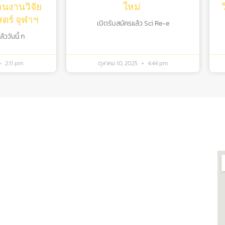
านงานวิจัย
ใหม่
ร์ จุฬาฯ
เปิดรับสมัครแล้ว Sci Re-e
ววันนี้ ก
2:11 pm
ตุลาคม 10, 2025
4:44 pm
กี่ยวข้อง
ต
ฬาฯ
ศูนย์เชี่ยวชาญเฉพาะทางด้าน
รสารสนเทศห้อง
โรงงานต้นแบบแปรรูปอาหาร
ศูนย์วิทยาศาสตร์โอมิกส์และชีว
 ผลิตภัณฑ์
สารสนเทศ
รบวงจร
พิพิธภัณฑ์วิทยาศาสตร์และ