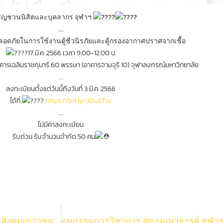
ิญชวนนิสิตและบุคลากร จุฬาฯ
….
อดภัยในการใช้งานตู้ชีวนิรภัยและตู้กรองอากาศปราศจากเชื้อ
17 มี.ค. 2566 เวลา 9.00-12.00 น.
อาคารเฉลิมราชกุมารี 60 พรรษา (อาคารจามจุรี 10) จุฬาลงกรณ์มหาวิทยาลัย
….
ลงทะเบียนตั้งแต่วันนี้ถึงวันที่ 3 มี.ค. 2566
ได้ที่
https://bit.ly/3DuSTJx
….
ไม่มีค่าลงทะเบียน
รีบด่วน รับจำนวนจำกัด 50 คน
ข่าวประชาสัมพันธ์ ประโยชน์จากงานวิจัยสู่ชุมชนและสังคมเยาวชนผู้สร้างชื่อเสียงให้แก่คณะวิทยาศาสตร์ นางสาวสุขิตา ภูชะธง นิสิตชั้นปีที่ 3 ภาควิชาวัสดุศาสตร์ คณะวิทยาศาสตร์ จุฬาลงกรณ์มหาวิทยาลัย