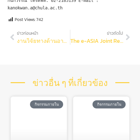
กนกวรรณ โทรศัพท์. 02-2185139 E-mail : 
kanokwan.a@chula.ac.th
Post Views:
742
ข่าวก่อนหน้า
ข่าวถัดไป
งานวิจัยทางด้านอาหารและสุขภาพ (FOOD & HEALTH) ซึ่งมี รองศาสตราจารย์ ดร.นุชนาถ วุฒิประดิษฐกุล ภาควิชาชีวเคมี และ รองศาสตราจารย์ ดร.ปาหนัน เริงสำราญ ภาควิชาจุลชีววิทยา เป็นผู้ดำเนินการ
The e-ASIA Joint Research Program (e-ASIA JRP) 12th Call in the field of “Climate Change and Health Research”
ข่าวอื่น ๆ ที่เกี่ยวข้อง
กิจกรรมภายใน
กิจกรรมภายใน