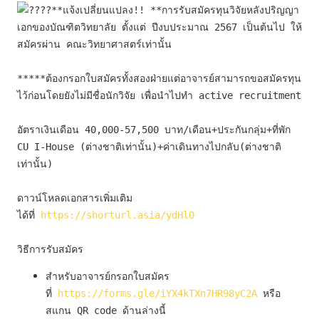
**แจ้งเปลี่ยนแปลง!! **การรับสมัครทุนวิจัยหลังปริญญา
เอกของบัณฑิตวิทยาลัย ตั้งแต่ ปีงบประมาณ 2567 เป็นต้นไป ให้
สมัครผ่าน คณะวิทยาศาสตร์เท่านั้น
*****ต้องกรอกใบสมัครทั้งสองฝ่ายแต่อาจารย์สามารถขอสมัครทุน
ไว้ก่อนโดยยังไม่มีชื่อนักวิจัย เพื่อนำไปทำ active recruitment
อัตราเงินเดือน 40,000-57,500 บาท/เดือน+ประกันกลุ่ม+ที่พัก 
CU I-House (ต่างชาติเท่านั้น)+ค่าเดินทางไปกลับ(ต่างชาติ
เท่านั้น)
ดาวน์โหลดเอกสารเพิ่มเติม
ได้ที่ 
https://shorturl.asia/ydHl0
วิธีการรับสมัคร
สำหรับอาจารย์กรอกใบสมัคร
ที่ 
https://forms.gle/iYX4kTXn7HR98yC2A
 หรือ
สแกน QR code ด้านล่างนี้