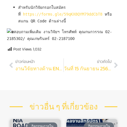
สำหรับนักวิจัยกรอกใบสมัคร
ที่ 
https://forms.gle/59qKX8QYM79ddCbT8
 หรือ
สแกน QR Code ด้านล่างนี้
สอบถามเพิ่มเติม งานวิจัยฯ โทรศัพท์ คุณกนกวรรณ 02-
2185302/ คุณเกษรินทร์ 02-2187100
Post Views:
1,032
ข่าวก่อนหน้า
ข่าวถัดไป
งานวิจัยทางด้าน ENVIRONMENT & SUSTAINABILITY ซึ่งมี รศ.ดร.ศิริธันว์ เจียมศิริเลิศ ภาควิชาวัสดุศาสตร์ และ รศ.ดร.เบญจพล เฉลิมสินสุวรรณ ภาควิชาเคมีเทคนิค เป็นผู้ดำเนินการ
วันที่ 15 กันยายน 2566 งานวิจัยและบริการวิชาการ คณะวิทยาศาสตร์ จุฬาฯ นำโดย รองคณบดี (ศ.ดร.ธีรยุทธ วิไลวัลย์) ผู้ช่วยคณบดี (ศ.ดร.นิศานาถ ไตรผล) ผู้ช่วยคณบดี (ผศ.ดร.สิทธิพร ภัทรดิลกรัตน์)
ข่าวอื่น ๆ ที่เกี่ยวข้อง
กิจกรรมภายใน
กิจกรรมภายใน