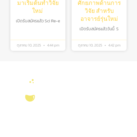
มาเริ่มต้นทําวิจัย
ศักยภาพด้านการ
ใหม่
วิจัย สําหรับ
อาจารย์รุ่นใหม่
เปิดรับสมัครแล้ว Sci Re-e
เปิดรับสมัครแล้ววันนี้ S
ตุลาคม 10, 2025
4:44 pm
ตุลาคม 10, 2025
4:42 pm
บริการ ส่งเสริม สนับสนุนงานวิจัยในคณะวิทยาศาสตร์ มุ่งผลิตบัณฑิตที่มี
คุณภาพ กอปรด้วยคุณธรรม พร้อมสร้างงานวิจัยและ
ผลงานทางวิชาการ
ที่มี
คุณค่า เพื่อชี้นำสังคม เป็นแหล่งอ้างอิงทางวิชาการทั้งในระดับชาติ และ