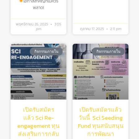
โอกาสสำคัญที่ไม่ควร
พลาด!
พฤศจิกายน 26, 2025
3:05
pm
ตุลาคม 17, 2025
2:11 pm
กิจกรรมภายใน
กิจกรรมภายใน
เปิดรับสมัคร
เปิดรับสมัครแล้ว
แล้ว Sci Re-
วันนี้ Sci Seeding
engagement ทุน
Fund ทุนสนับสนุน
ส่งเสริมการกลับ
การพัฒนา