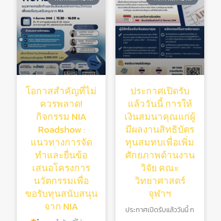
โอกาสสำคัญที่ไม่
ประกาศเปิดรับ
ควรพลาด!
แล้ววันนี้ การให้
กิจกรรม NIA
เงินสมนาคุณแก่ผู้
Roadshow :
มีผลงานสิทธิบัตร
แนวทางการจัด
ทุนสมทบเพื่อเพิ่ม
ทำและยื่นข้อ
ศักยภาพด้านงาน
เสนอโครงการ
วิจัย คณะ
นวัตกรรมเพื่อ
วิทยาศาสตร์
ขอรับทุนสนับสนุน
จุฬาฯ
จาก NIA
ประกาศเปิดรับแล้ววันนี้ ก