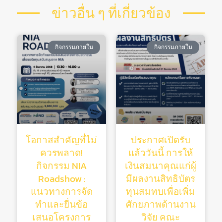
ข่าวอื่น ๆ ที่เกี่ยวข้อง
กิจกรรมภายใน
กิจกรรมภายใน
โอกาสสำคัญที่ไม่
ประกาศเปิดรับ
ควรพลาด!
แล้ววันนี้ การให้
กิจกรรม NIA
เงินสมนาคุณแก่ผู้
Roadshow :
มีผลงานสิทธิบัตร
แนวทางการจัด
ทุนสมทบเพื่อเพิ่ม
ทำและยื่นข้อ
ศักยภาพด้านงาน
เสนอโครงการ
วิจัย คณะ