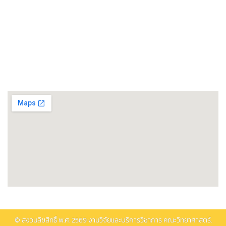
ศูนย์เชี่ยวชาญเฉพาะทางด้านโรงงานต้นแบบแปรรูปอาหาร
ศูนย์วิทยาศาสตร์โอมิกส์และชีวสารสนเทศ
พิพิธภัณฑ์วิทยาศาสตร์และเทคโนโลยี
ติดต่อรับบริการ
© สงวนลิขสิทธิ์ พ.ศ.
2569
งานวิจัยและบริการวิชาการ คณะวิทยาศาสตร์.