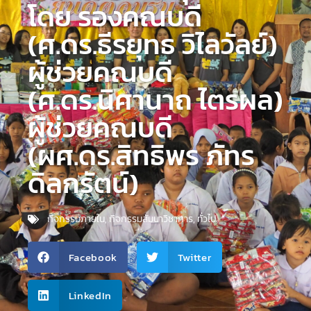
โดย รองคณบดี
(ศ.ดร.ธีรยุทธ วิไลวัลย์)
ผู้ช่วยคณบดี
(ศ.ดร.นิศานาถ ไตรผล)
ผู้ช่วยคณบดี
(ผศ.ดร.สิทธิพร ภัทร
ดิลกรัตน์)
กิจกรรมภายใน
,
กิจกรรมสัมนาวิชาการ​
,
ทั่วไป
Facebook
Twitter
LinkedIn