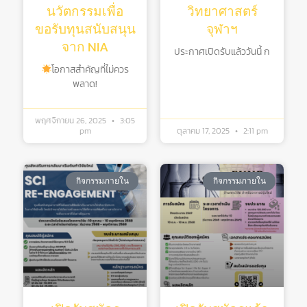
นวัตกรรมเพื่อ
วิทยาศาสตร์
ขอรับทุนสนับสนุน
จุฬาฯ
จาก NIA
ประกาศเปิดรับแล้ววันนี้ ก
โอกาสสำคัญที่ไม่ควร
พลาด!
พฤศจิกายน 26, 2025
3:05
pm
ตุลาคม 17, 2025
2:11 pm
กิจกรรมภายใน
กิจกรรมภายใน