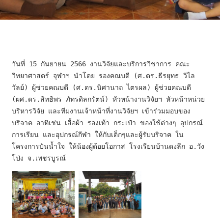
วันที่ 15 กันยายน 2566 งานวิจัยและบริการวิชาการ คณะ
วิทยาศาสตร์ จุฬาฯ นำโดย รองคณบดี (ศ.ดร.ธีรยุทธ วิไล
วัลย์) ผู้ช่วยคณบดี (ศ.ดร.นิศานาถ ไตรผล) ผู้ช่วยคณบดี 
(ผศ.ดร.สิทธิพร ภัทรดิลกรัตน์) หัวหน้างานวิจัยฯ หัวหน้าหน่วย
บริหารวิจัย และทีมงานเจ้าหน้าที่งานวิจัยฯ เข้าร่วมมอบของ
บริจาค อาทิเช่น เสื้อผ้า รองเท้า กระเป๋า ของใช้ต่างๆ อุปกรณ์
การเรียน และอุปกรณ์กีฬา ให้กับเด็กๆและผู้รับบริจาค ใน
โครงการปันน้ำใจ ให้น้องผู้ด้อยโอกาส โรงเรียนบ้านดงลึก อ.วัง
โป่ง จ.เพชรบูรณ์