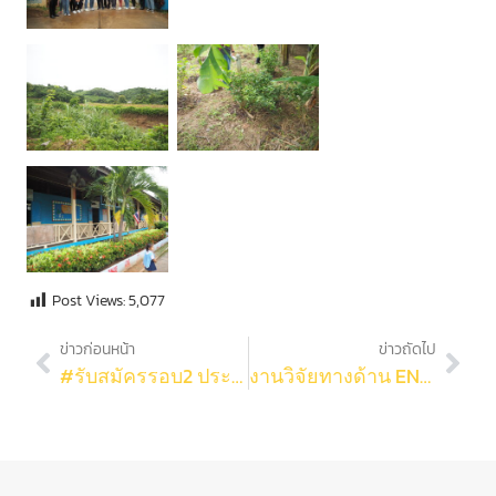
Post Views:
5,077
ข่าวก่อนหน้า
ข่าวถัดไป
#รับสมัครรอบ2 ประชาสัมพันธ์ งานวิจัยและบริการวิชาการ เปิดรับสมัคร ทุนวิจัยหลังปริญญาเอก กองทุนรัชดาภิเษกสมโภช** รูปแบบใหม่**
งานวิจัยทางด้าน ENVIRONMENT & SUSTAINABILITY ซึ่งมี รศ.ดร.ชัชวาล ใจซื่อกุล ภาควิชาชีววิทยา และ รศ.ดร.ปกรณ์ วรานุศุภากุล ภาควิชาเคมี เป็นผู้ดำเนินการ