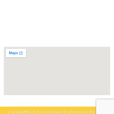
ศูนย์เชี่ยวชาญเฉพาะทางด้านโรงงานต้นแบบแปรรูปอาหาร
ศูนย์วิทยาศาสตร์โอมิกส์และชีวสารสนเทศ
พิพิธภัณฑ์วิทยาศาสตร์และเทคโนโลยี
ติดต่อรับบริการ
© สงวนลิขสิทธิ์ พ.ศ.
2569
งานวิจัยและบริการวิชาการ คณะวิทยาศาสตร์.