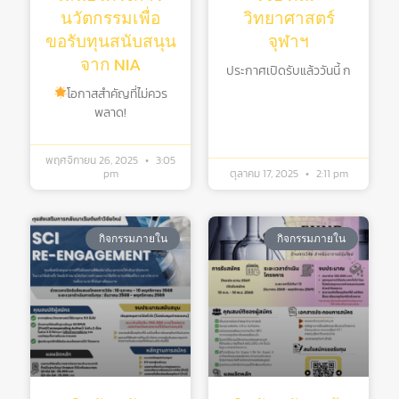
นวัตกรรมเพื่อ
วิทยาศาสตร์
ขอรับทุนสนับสนุน
จุฬาฯ
จาก NIA
ประกาศเปิดรับแล้ววันนี้ ก
โอกาสสำคัญที่ไม่ควร
พลาด!
พฤศจิกายน 26, 2025
3:05
pm
ตุลาคม 17, 2025
2:11 pm
กิจกรรมภายใน
กิจกรรมภายใน