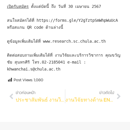
เปิดรับสมัคร
 ตั้งแต่บัดนี้ ถึง วันที่ 30 เมษายน 2567
สนใจสมัครได้ที่ https://forms.gle/Y2gTztpSmWhpWuUcA 
หรือสแกน QR code ด้านล่างนี้
ดูข้อมูลเพิ่มเติมได้ที่ www.research.sc.chula.ac.th
ติดต่อสอบถามเพิ่มเติมได้ที่ งานวิจัยและบริการวิชาการ คุณขวัญ
ชัย สุนทรศิริ โทร.02-2185041 e-mail : 
khwanchai.s@chula.ac.th
Post Views:
1,080
ข่าวก่อนหน้า
ข่าวถัดไป
ประชาสัมพันธ์ งานวิจัยและบริการวิชาการ เปิดรับสมัคร ทุนสนับสนุนการวิจัย สำหรับบุคลากรสายปฏิบัติการ คณะวิทยาศาสตร์ จุฬาฯ ประจำปี พ.ศ. 2567
งานวิจัยทางด้าน ENVIRONMENT & SUSTAINABILITY ซึ่งมี รศ.ดร.สุชนา ชวนิชย์ ภาควิชาวิทยาศาสตร์ทางทะเล และ รศ.ดร. ภศิชา ไชยแก้ว ภาควิชาวิทยาศาสตร์สิ่งแวดล้อม