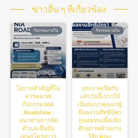
ข่าวอื่น ๆ ที่เกี่ยวข้อง
กิจกรรมภายใน
กิจกรรมภายใน
โอกาสสำคัญที่ไม่
ประกาศเปิดรับ
ควรพลาด!
แล้ววันนี้ การให้
กิจกรรม NIA
เงินสมนาคุณแก่ผู้
Roadshow :
มีผลงานสิทธิบัตร
แนวทางการจัด
ทุนสมทบเพื่อเพิ่ม
ทำและยื่นข้อ
ศักยภาพด้านงาน
เสนอโครงการ
วิจัย คณะ