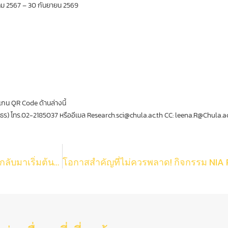
ตุลาคม 2567 – 30 กันยายน 2569
กน QR Code ด้านล่างนี้
ณธร) โทร.02-2185037 หรืออีเมล Research.sci@chula.ac.th CC: leena.R@Chula.ac
เปิดรับสมัครแล้ว Sci Re-engagement ทุนส่งเสริมการกลับมาเริ่มต้นทําวิจัยใหม่