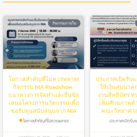
กิจกรรมภายใน
โอกาสสำคัญที่ไม่ควรพลาด!
ประกาศเปิดรับแล
กิจกรรม NIA Roadshow :
ให้เงินสมนาคุณ
แนวทางการจัดทำและยื่นข้อ
งานสิทธิบัตร ท
เสนอโครงการนวัตกรรมเพื่อ
เพิ่มศักยภาพด้
ขอรับทุนสนับสนุนจาก NIA
คณะวิทยาศาสต
โอกาสสำคัญที่ไม่ควรพลาด!
ประกาศเปิดรับแล้