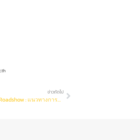
.th
ข่าวถัดไป
โอกาสสำคัญที่ไม่ควรพลาด! กิจกรรม NIA Roadshow : แนวทางการจัดทำและยื่นข้อเสนอโครงการนวัตกรรมเพื่อขอรับทุนสนับสนุนจาก NIA