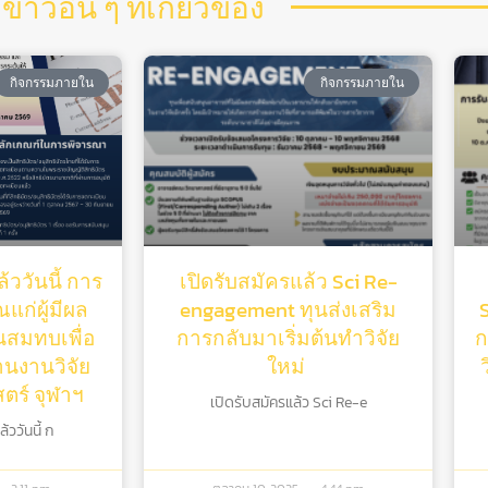
ข่าวอื่น ๆ ที่เกี่ยวข้อง
กิจกรรมภายใน
กิจกรรมภายใน
้ววันนี้ การ
เปิดรับสมัครแล้ว Sci Re-
แก่ผู้มีผล
engagement ทุนส่งเสริม
ุนสมทบเพื่อ
การกลับมาเริ่มต้นทําวิจัย
ก
านงานวิจัย
ใหม่
ร์ จุฬาฯ
เปิดรับสมัครแล้ว Sci Re-e
ววันนี้ ก