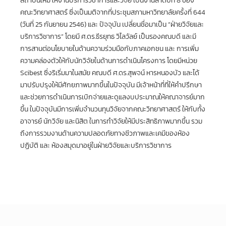
สถาบันใหม่ ให้งานบริการวิชาการและวิจัย เป็นงานลำดับที่ 8 ของ
คณะวิทยาศาสตร์ ซึ่งเป็นมติจากที่ประชุมสภามหาวิทยาลัยครั้งที่ 644
(วันที่ 25 กันยายน 2546) และ ปัจจุบัน เปลี่ยนชื่อมาเป็น “ฝ่ายวิจัยและ
บริการวิชาการ” โดยมี ศ.ดร.ธีรยุทธ วิไลวัลย์ เป็นรองคณบดี และมี
การสานต่อนโยบายในด้านความร่วมมือกับภาคเอกชน และ การเพิ่ม
ความคล่องตัวให้กับนักวิจัยในด้านการดำเนินโครงการ โดยมีหน่วย
Scibest ซึ่งริเริ่มมาในสมัย คณบดี ศ.ดร.สุพจน์ หารหนองบัว และได้
มาปรับปรุงให้มีศักยภาพมากขึ้นในปัจจุบัน มีเจ้าหน้าที่ที่ให้คำปรึกษา
และช่วยการดำเนินการเบิกจ่ายและดูแลงบประมาณให้คณาจารย์มาก
ขึ้น ในปัจจุบันมีการเพิ่มจำนวนทุนวิจัยจากคณะวิทยาศาสตร์ ให้กับทั้ง
อาจารย์ นักวิจัย และนิสิต ในการทำวิจัยให้มีประสิทธิภาพมากขึ้น รวม
ถึงการรวมงานด้านความปลอดภัยทางชีวภาพและเคมีของห้อง
ปฏิบัติ และ ห้องสมุดมาอยู่ในฝ่ายวิจัยและบริการวิชาการ