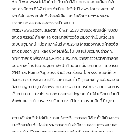
ช่วงปี พ.ศ. 2524 ได้จัดทำทำเนียบนักวิจัย โดยรองคณบดีฝ่ายวิจัย
รศ. ดร.ศักดา ศิริพันธุ์ และทำเนียบนักวิจัยปี 2529 โดยรองคณบดี
ฝ่ายวิจัย ศ.ดร.สมศักดิ์ ดำรงค์เลิศ และเริ่มจัดทำ Home page
ประวัติและผลงานของอาจารย์ในคณะ ฯ
http://www.sc.chula.ac.th/ ปี พ.ศ. 2539 โดยรองคณบดีฝ่ายวิจัย
รศ.ดร.ศิริรัตน์ ก๊กผล และจดหมายข่าววิจัย เริ่มจัดทำเป็นครั้งแรก
(ฉบับปฐมฤกษ์) เมื่อ กุมภาพันธ์ พ.ศ. 2543 โดยรองคณบดีฝ่ายวิจัย
รศ.ดร.ปรีดา บุญ-หลง ซึ่งต่อมาได้ปรับเปลี่ยนไปรวมกับข่าวคณะ
วิทยาศาสตร์ เพื่อการประหยัดงบประมาณ วารสารวิจัยวิทยาศาสตร์
ฉบับภาษาไทย (ฉบับปฐมฤกษ์) ปีที่ 1 ฉบับที่ เมื่อ มกราคม – เมษายน
2545 และ Home Page ของฝ่ายวิจัยครั้งแรกโดย รองคณบดีฝ่าย
วิจัย รศ.ดร.ปัญญา จารุศิริ และการจัดทำ E-journal ฐานข้อมูลงาน
วิจัยโดยฐานข้อมูล Access โดย ศ.ดร.สุดา เกียรติกำจรวงศ์ แผนการ
ตั้งหน่วย PCU (Publication Counselling Unit) ให้คำปรึกษาด้านตี
พิมพ์บทความในวารสารระดับนานาชาติ โดย ศ.ดร.สมศักดิ์ ปัญหา
ภายหลังฝ่ายวิจัยได้เป็น “งานบริการวิชาการและวิจัย” ทั้งนี้เนื่องจาก
มหาวิทยาลัยได้แบ่งส่วนราชการภายในสำนักงานเลขานุการคณะและ