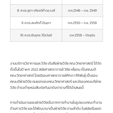
8. ศ.ดร.สุดา เกียรติกำจรวงศ์
ต.ค.2546 – ก.ย. 2549
9. ศ.ดร.สมศักดิ์ ปัญหา
ต.ค.2550 – ก.ย. 2558
10. ศ.ดร.ธีรยุทธ วิไลวัลย์
ต.ค.2558 – ปัจจุบัน
งานบริการวิชาการและวิจัย เดิมคือฝ่ายวิจัย คณะวิทยาศาสตร์ ได้จัด
ตั้งขึ้นในปี พ.ศ. 2522 สมัยศาสตราจารย์ วิชัย หโยดม เป็นคณบดี
คณะวิทยาศาสตร์ โดยมีรองศาสตราจารย์ศักดา ศิริพันธุ์ เป็นรอง
คณบดีฝ่ายวิจัย คนแรกของคณะวิทยาศาสตร์ และมีรองคณบดีฝ่าย
วิจัย ดำรงตำแหน่งสืบต่อกันมาดังตารางที่ได้นำเสนอนี้
การดำเนินงานของฝ่ายวิจัยเริ่มจากการทำงานในรูปแบบคณะทำงาน
ด้านการวิจัย และได้พัฒนามาเป็นฝ่ายวิจัย ตามลำดับ ในสมัยเริ่มแรก