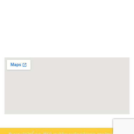
ศูนย์เชี่ยวชาญเฉพาะทางด้านโรงงานต้นแบบแปรรูปอาหาร
ศูนย์วิทยาศาสตร์โอมิกส์และชีวสารสนเทศ
พิพิธภัณฑ์วิทยาศาสตร์และเทคโนโลยี
ติดต่อรับบริการ