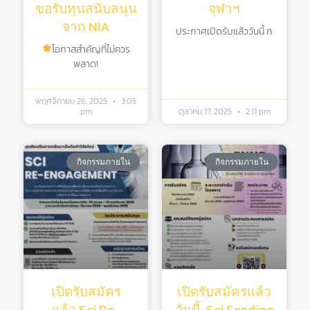
ขอรับทุนสนับสนุน
จุฬาฯ
จาก NIA
ประกาศเปิดรับแล้ววันนี้ ก
โอกาสสำคัญที่ไม่ควร
พลาด!
พฤศจิกายน 26, 2025
3:05
pm
ตุลาคม 17, 2025
2:11 pm
กิจกรรมภายใน
กิจกรรมภายใน
เปิดรับสมัคร
เปิดรับสมัครแล้ว
แล้ว Sci Re-
วันนี้ Sci Seeding