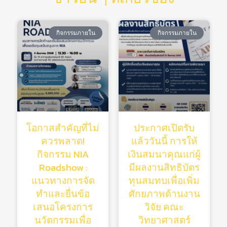
กิจกรรมภายใน
กิจกรรมภายใน
โอกาสสำคัญที่ไม่
ประกาศเปิดรับ
ควรพลาด!
แล้ววันนี้ การให้
กิจกรรม NIA
เงินสมนาคุณแก่ผู้
Roadshow :
มีผลงานสิทธิบัตร
แนวทางการจัด
ทุนสมทบเพื่อเพิ่ม
ทำและยื่นข้อ
ศักยภาพด้านงาน
เสนอโครงการ
วิจัย คณะ
นวัตกรรมเพื่อ
วิทยาศาสตร์