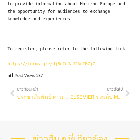
to provide information about Horizon Europe and 
the opportunity for audiences to exchange 
knowledge and experiences.

To register, please refer to the following link.

https://forms.gle/UjBoTqJaJ2AuTBZj7
Post Views:
537
ข่าวก่อนหน้า
ข่าวถัดไป
ประชาสัมพันธ์ ตามที่มหาวิทยาลัยมีข้อบังคับ ว่าด้วยการบริหารทุนอุดหนุนการวิจัย และประกาศ เรื่องการบริหารโครงการ การเงินและการพัสดุ สำหรับทุนอุดหนุนการวิจัย พ.ศ.2564 เพื่อเป็นทางแนวในการดำเนินงานด้านการวิจัยของจุฬาลงกรณ์มหาวิทยาลัย
ELSEVIER ร่วมกับ MHESI จัดการอบรมออนไลน์การใช้งานฐานข้อมูล ScienceDirect
ข่าวอื่น ๆ ที่เกี่ยวข้อง