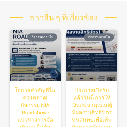
ข่าวอื่น ๆ ที่เกี่ยวข้อง
กิจกรรมภายใน
กิจกรรมภายใน
โอกาสสำคัญที่ไม่
ประกาศเปิดรับ
ควรพลาด!
แล้ววันนี้ การให้
กิจกรรม NIA
เงินสมนาคุณแก่ผู้
Roadshow :
มีผลงานสิทธิบัตร
แนวทางการจัด
ทุนสมทบเพื่อเพิ่ม