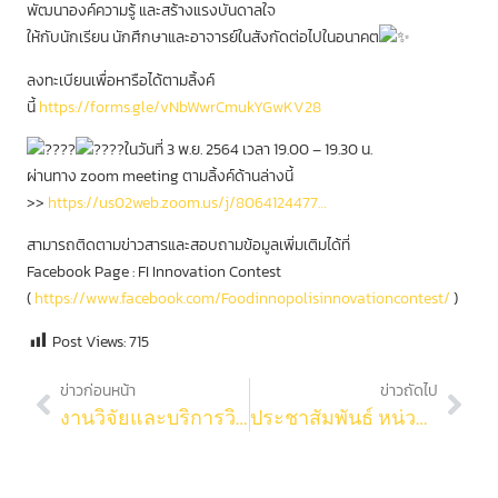
พัฒนาองค์ความรู้ และสร้างแรงบันดาลใจ
ให้กับนักเรียน นักศึกษาและอาจารย์ในสังกัดต่อไปในอนาคต
ลงทะเบียนเพื่อหารือได้ตามลิ้งค์
นี้
https://forms.gle/vNbWwrCmukYGwKV28
ในวันที่ 3 พ.ย. 2564 เวลา 19.00 – 19.30 น.
ผ่านทาง zoom meeting ตามลิ้งค์ด้านล่างนี้
>>
https://us02web.zoom.us/j/8064124477…
สามารถติดตามข่าวสารและสอบถามข้อมูลเพิ่มเติมได้ที่
Facebook Page : FI Innovation Contest
(
https://www.facebook.com/Foodinnopolisinnovationcontest/
)
Post Views:
715
ข่าวก่อนหน้า
ข่าวถัดไป
งานวิจัยและบริการวิชาการ ขอเเสดงความยินดี
ประชาสัมพันธ์ หน่วยบริหารและจัดการทุนด้านการพัฒนากำลังคนและทุนด้านการพัฒนาสถาบันอุดมศึกษา การวิจัยและการสร้างนวัตกรรม (บพค.) เปิดรับสมัครบุคคล เพื่อคัดเลือกเป็น “ผู้อำนวยการ บพค.”