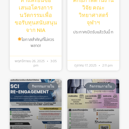
ทำและยื่นข้อ
ศักยภาพด้านงาน
เสนอโครงการ
วิจัย คณะ
นวัตกรรมเพื่อ
วิทยาศาสตร์
ขอรับทุนสนับสนุน
จุฬาฯ
จาก NIA
ประกาศเปิดรับแล้ววันนี้ ก
โอกาสสำคัญที่ไม่ควร
พลาด!
พฤศจิกายน 26, 2025
3:05
pm
ตุลาคม 17, 2025
2:11 pm
กิจกรรมภายใน
กิจกรรมภายใน