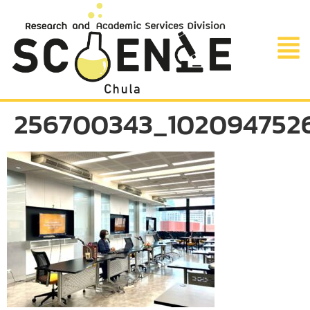
256700343_1020947526