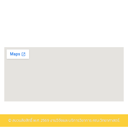
ศูนย์เชี่ยวชาญเฉพาะทางด้านโรงงานต้นแบบแปรรูปอาหาร
ศูนย์วิทยาศาสตร์โอมิกส์และชีวสารสนเทศ
พิพิธภัณฑ์วิทยาศาสตร์และเทคโนโลยี
ติดต่อรับบริการ
© สงวนลิขสิทธิ์ พ.ศ.
2569
งานวิจัยและบริการวิชาการ คณะวิทยาศาสตร์.