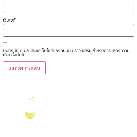
เว็บไซต์
บันทึกชื่อ, อีเมล และชื่อเว็บไซต์ของฉันบนเบราว์เซอร์นี้ สำหรับการแสดงความ
เห็นครั้งถัดไป
บริการ ส่งเสริม สนับสนุนงานวิจัยในคณะวิทยาศาสตร์ มุ่งผลิตบัณฑิตที่มี