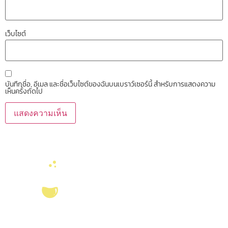
เว็บไซต์
บันทึกชื่อ, อีเมล และชื่อเว็บไซต์ของฉันบนเบราว์เซอร์นี้ สำหรับการแสดงความ
เห็นครั้งถัดไป
บริการ ส่งเสริม สนับสนุนงานวิจัยในคณะวิทยาศาสตร์ มุ่งผลิตบัณฑิตที่มี