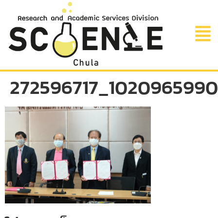
272596717_102096599