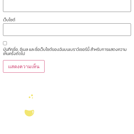
เว็บไซต์
บันทึกชื่อ, อีเมล และชื่อเว็บไซต์ของฉันบนเบราว์เซอร์นี้ สำหรับการแสดงความ
เห็นครั้งถัดไป
บริการ ส่งเสริม สนับสนุนงานวิจัยในคณะวิทยาศาสตร์ มุ่งผลิตบัณฑิตที่มี