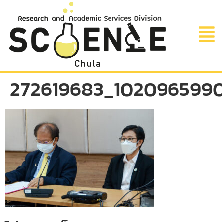
272619683_1020965990