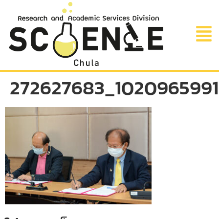
272627683_102096599