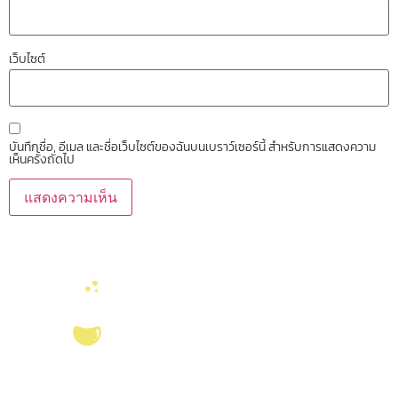
เว็บไซต์
บันทึกชื่อ, อีเมล และชื่อเว็บไซต์ของฉันบนเบราว์เซอร์นี้ สำหรับการแสดงความ
เห็นครั้งถัดไป
บริการ ส่งเสริม สนับสนุนงานวิจัยในคณะวิทยาศาสตร์ มุ่งผลิตบัณฑิตที่มี