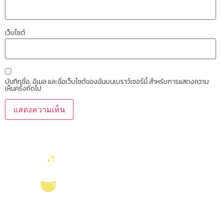
เว็บไซต์
บันทึกชื่อ, อีเมล และชื่อเว็บไซต์ของฉันบนเบราว์เซอร์นี้ สำหรับการแสดงความ
เห็นครั้งถัดไป
บริการ ส่งเสริม สนับสนุนงานวิจัยในคณะวิทยาศาสตร์ มุ่งผลิตบัณฑิตที่มี