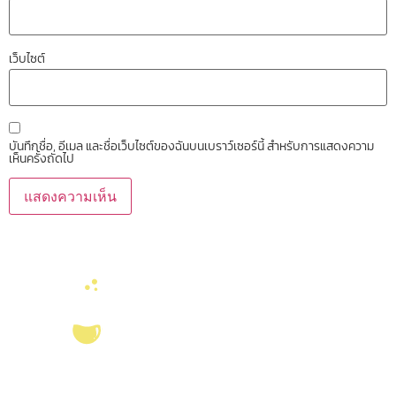
เว็บไซต์
บันทึกชื่อ, อีเมล และชื่อเว็บไซต์ของฉันบนเบราว์เซอร์นี้ สำหรับการแสดงความ
เห็นครั้งถัดไป
บริการ ส่งเสริม สนับสนุนงานวิจัยในคณะวิทยาศาสตร์ มุ่งผลิตบัณฑิตที่มี