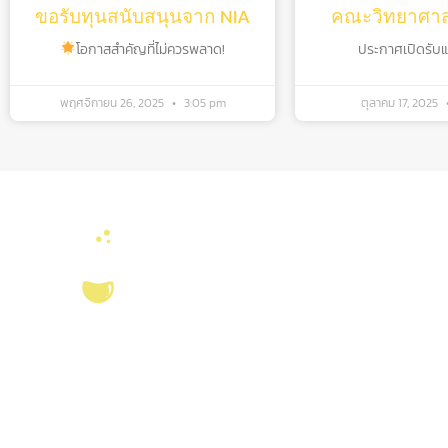
ขอรับทุนสนับสนุนจาก NIA
คณะวิทยาศาสต
โอกาสสำคัญที่ไม่ควรพลาด!
ประกาศเปิดรับแล้
พฤศจิกายน 26, 2025
3:05 pm
ตุลาคม 17, 2025
ลิงค์หน่วยงานที่เ
คณะวิทยาศาสตร์ จุ
งานจัดการทรัพยาก
บริการ ส่งเสริม สนับสนุนงานวิจัยในคณะ
สมุด
วิทยาศาสตร์ มุ่งผลิตบัณฑิตที่มีคุณภาพ
ศูนย์นวัตกรรมอาหาร
กอปรด้วยคุณธรรม พร้อมสร้างงานวิจัย
สุขภาพ และเกษตรค
และ
ผลงานทางวิชาการ
ที่มีคุณค่า เพื่อชี้นำ
สังคม เป็นแหล่งอ้างอิงทางวิชาการทั้งใน