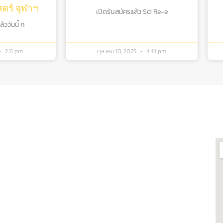
ร์ จุฬาฯ
เปิดรับสมัครแล้ว Sci Re-e
ววันนี้ ก
2:11 pm
ตุลาคม 10, 2025
4:44 pm
กี่ยวข้อง
ต
ฬาฯ
ศูนย์เชี่ยวชาญเฉพาะทางด้าน
รสารสนเทศห้อง
โรงงานต้นแบบแปรรูปอาหาร
ศูนย์วิทยาศาสตร์โอมิกส์และชีว
 ผลิตภัณฑ์
สารสนเทศ
รบวงจร
พิพิธภัณฑ์วิทยาศาสตร์และ