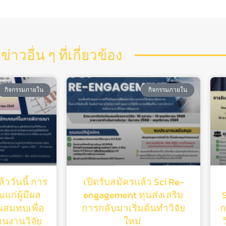
ข่าวอื่น ๆ ที่เกี่ยวข้อง
กิจกรรมภายใน
กิจกรรมภายใน
้ววันนี้ การ
เปิดรับสมัครแล้ว Sci Re-
แก่ผู้มีผล
engagement ทุนส่งเสริม
ุนสมทบเพื่อ
การกลับมาเริ่มต้นทําวิจัย
ก
านงานวิจัย
ใหม่