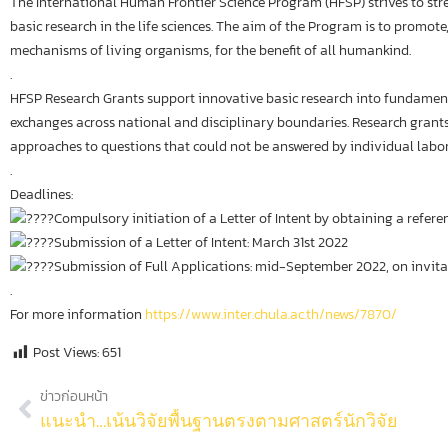
The International Human Frontier Science Program (HFSP) strives to stre
basic research in the life sciences. The aim of the Program is to promo
mechanisms of living organisms, for the benefit of all humankind.
.
HFSP Research Grants support innovative basic research into fundamenta
exchanges across national and disciplinary boundaries. Research grants 
approaches to questions that could not be answered by individual labora
.
Deadlines:
Compulsory initiation of a Letter of Intent by obtaining a refe
Submission of a Letter of Intent: March 31st 2022
Submission of Full Applications: mid-September 2022, on invita
.
For more information
https://www.inter.chula.ac.th/news/7870/
Post Views:
651
ข่าวก่อนหน้า
แนะนำ…เน้นวิจัยพื้นฐานตรงตามศาสตร์นักวิจัย