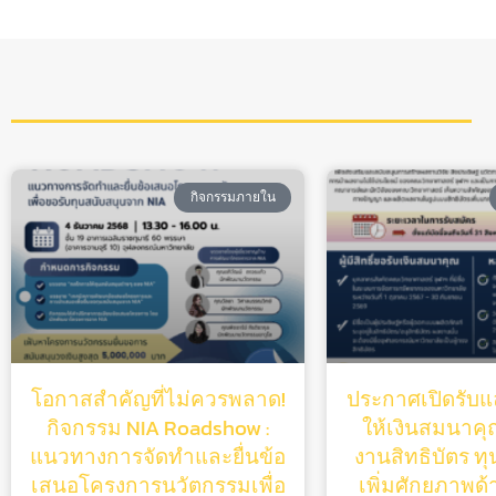
กิจกรรมภายใน
โอกาสสำคัญที่ไม่ควรพลาด!
ประกาศเปิดรับแล
กิจกรรม NIA Roadshow :
ให้เงินสมนาคุณ
แนวทางการจัดทำและยื่นข้อ
งานสิทธิบัตร ท
เสนอโครงการนวัตกรรมเพื่อ
เพิ่มศักยภาพด้