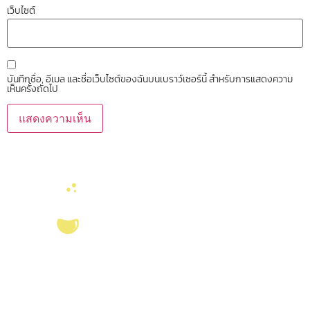
เว็บไซต์
บันทึกชื่อ, อีเมล และชื่อเว็บไซต์ของฉันบนเบราว์เซอร์นี้ สำหรับการแสดงความ
เห็นครั้งถัดไป
บริการ ส่งเสริม สนับสนุนงานวิจัยในคณะวิทยาศาสตร์ มุ่งผลิตบัณฑิตที่มี
คุณภาพ กอปรด้วยคุณธรรม พร้อมสร้างงานวิจัยและ
ผลงานทางวิชาการ
ที่มี
คุณค่า เพื่อชี้นำสังคม เป็นแหล่งอ้างอิงทางวิชาการทั้งในระดับชาติ และ