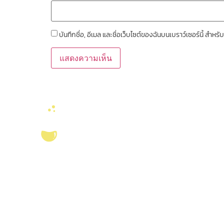
บันทึกชื่อ, อีเมล และชื่อเว็บไซต์ของฉันบนเบราว์เซอร์นี้ สำ
ลิงค์หน่วยงานที่เ
คณะวิทยาศาสตร์ จุ
งานจัดการทรัพยาก
สมุด
บริการ ส่งเสริม สนับสนุนงานวิจัยในคณะ
วิทยาศาสตร์ มุ่งผลิตบัณฑิตที่มีคุณภาพ
ศูนย์นวัตกรรมอาหาร
กอปรด้วยคุณธรรม พร้อมสร้างงานวิจัย
สุขภาพ และเกษตรค
และ
ผลงานทางวิชาการ
ที่มีคุณค่า เพื่อชี้นำ
ห้องปฏิบัติการวิจั
สังคม เป็นแหล่งอ้างอิงทางวิชาการทั้งใน