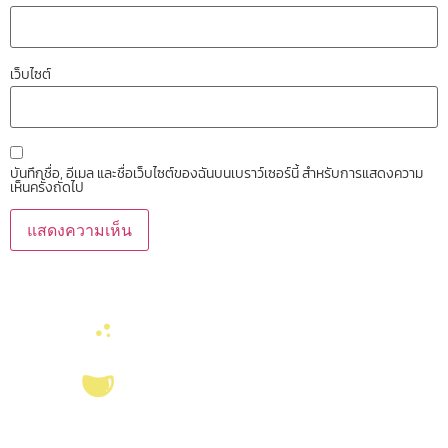
เว็บไซต์
บันทึกชื่อ, อีเมล และชื่อเว็บไซต์ของฉันบนเบราว์เซอร์นี้ สำหรับการแสดงความ
เห็นครั้งถัดไป
บริการ ส่งเสริม สนับสนุนงานวิจัยในคณะวิทยาศาสตร์ มุ่งผลิตบัณฑิตที่มี