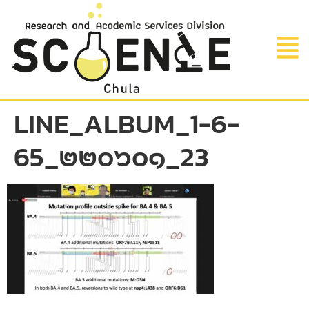
LINE_ALBUM_1-6-
65_๒๒๐๖๐๑_23