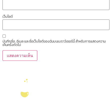
เว็บไซต์
บันทึกชื่อ, อีเมล และชื่อเว็บไซต์ของฉันบนเบราว์เซอร์นี้ สำหรับการแสดงความ
เห็นครั้งถัดไป
บริการ ส่งเสริม สนับสนุนงานวิจัยในคณะวิทยาศาสตร์ มุ่งผลิตบัณฑิตที่มี