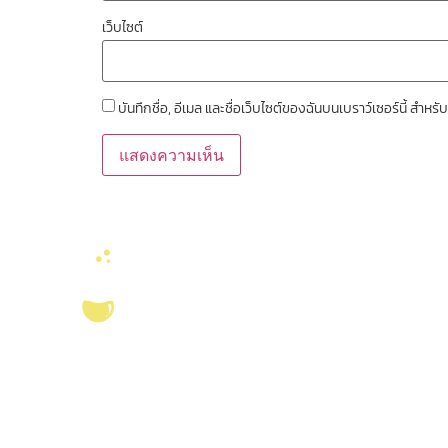
เว็บไซต์
บันทึกชื่อ, อีเมล และชื่อเว็บไซต์ของฉันบนเบราว์เซอร์นี้ สำ
ลิงค์หน่วยงานที่เ
คณะวิทยาศาสตร์ จุ
งานจัดการทรัพยาก
บริการ ส่งเสริม สนับสนุนงานวิจัยในคณะ
สมุด
วิทยาศาสตร์ มุ่งผลิตบัณฑิตที่มีคุณภาพ
ศูนย์นวัตกรรมอาหาร
กอปรด้วยคุณธรรม พร้อมสร้างงานวิจัย
สุขภาพ และเกษตรค
และ
ผลงานทางวิชาการ
ที่มีคุณค่า เพื่อชี้นำ