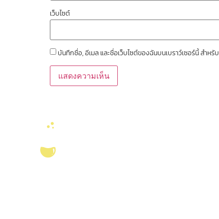
เว็บไซต์
บันทึกชื่อ, อีเมล และชื่อเว็บไซต์ของฉันบนเบราว์เซอร์นี้ สำ
ลิงค์หน่วยงานที่เ
คณะวิทยาศาสตร์ จุ
งานจัดการทรัพยาก
บริการ ส่งเสริม สนับสนุนงานวิจัยในคณะ
สมุด
วิทยาศาสตร์ มุ่งผลิตบัณฑิตที่มีคุณภาพ
ศูนย์นวัตกรรมอาหาร
กอปรด้วยคุณธรรม พร้อมสร้างงานวิจัย
สุขภาพ และเกษตรค
และ
ผลงานทางวิชาการ
ที่มีคุณค่า เพื่อชี้นำ