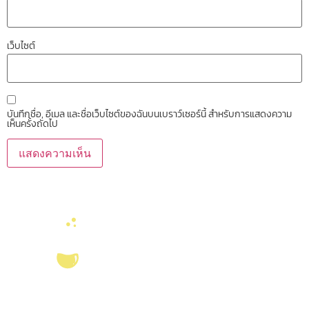
เว็บไซต์
บันทึกชื่อ, อีเมล และชื่อเว็บไซต์ของฉันบนเบราว์เซอร์นี้ สำหรับการแสดงความ
เห็นครั้งถัดไป
บริการ ส่งเสริม สนับสนุนงานวิจัยในคณะวิทยาศาสตร์ มุ่งผลิตบัณฑิตที่มี