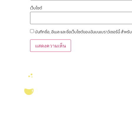
เว็บไซต์
บันทึกชื่อ, อีเมล และชื่อเว็บไซต์ของฉันบนเบราว์เซอร์นี้ สำ
ลิงค์หน่วยงานที่เ
คณะวิทยาศาสตร์ จุ
งานจัดการทรัพยาก
บริการ ส่งเสริม สนับสนุนงานวิจัยในคณะ
สมุด
วิทยาศาสตร์ มุ่งผลิตบัณฑิตที่มีคุณภาพ
ศูนย์นวัตกรรมอาหาร
กอปรด้วยคุณธรรม พร้อมสร้างงานวิจัย
สุขภาพ และเกษตรค
และ
ผลงานทางวิชาการ
ที่มีคุณค่า เพื่อชี้นำ