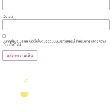
เว็บไซต์
บันทึกชื่อ, อีเมล และชื่อเว็บไซต์ของฉันบนเบราว์เซอร์นี้ สำหรับการแสดงความ
เห็นครั้งถัดไป
บริการ ส่งเสริม สนับสนุนงานวิจัยในคณะวิทยาศาสตร์ มุ่งผลิตบัณฑิตที่มี