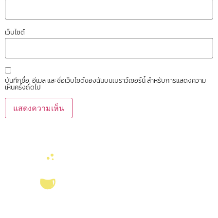
เว็บไซต์
บันทึกชื่อ, อีเมล และชื่อเว็บไซต์ของฉันบนเบราว์เซอร์นี้ สำหรับการแสดงความ
เห็นครั้งถัดไป
บริการ ส่งเสริม สนับสนุนงานวิจัยในคณะวิทยาศาสตร์ มุ่งผลิตบัณฑิตที่มี