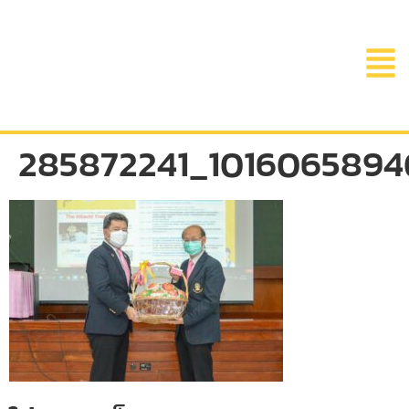
285872241_101606589