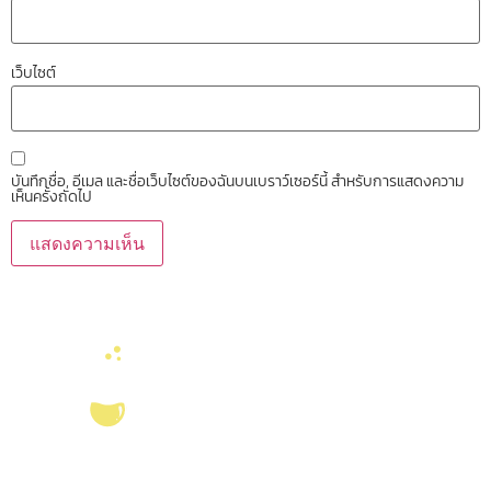
เว็บไซต์
บันทึกชื่อ, อีเมล และชื่อเว็บไซต์ของฉันบนเบราว์เซอร์นี้ สำหรับการแสดงความ
เห็นครั้งถัดไป
บริการ ส่งเสริม สนับสนุนงานวิจัยในคณะวิทยาศาสตร์ มุ่งผลิตบัณฑิตที่มี