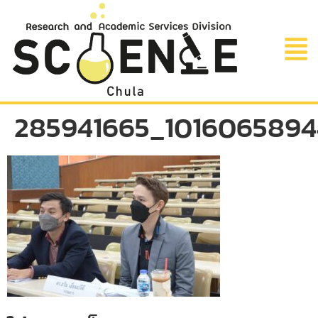
285941665_101606589