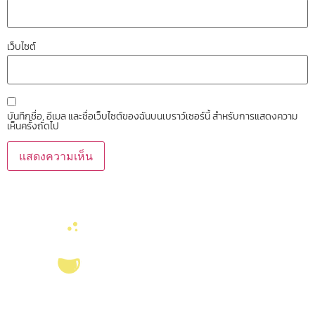
เว็บไซต์
บันทึกชื่อ, อีเมล และชื่อเว็บไซต์ของฉันบนเบราว์เซอร์นี้ สำหรับการแสดงความ
เห็นครั้งถัดไป
บริการ ส่งเสริม สนับสนุนงานวิจัยในคณะวิทยาศาสตร์ มุ่งผลิตบัณฑิตที่มี