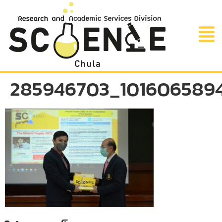
285946703_101606589