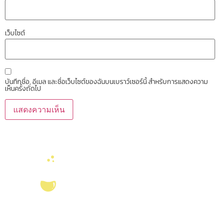
เว็บไซต์
บันทึกชื่อ, อีเมล และชื่อเว็บไซต์ของฉันบนเบราว์เซอร์นี้ สำหรับการแสดงความ
เห็นครั้งถัดไป
บริการ ส่งเสริม สนับสนุนงานวิจัยในคณะวิทยาศาสตร์ มุ่งผลิตบัณฑิตที่มี