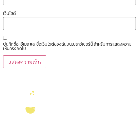
เว็บไซต์
บันทึกชื่อ, อีเมล และชื่อเว็บไซต์ของฉันบนเบราว์เซอร์นี้ สำหรับการแสดงความ
เห็นครั้งถัดไป
บริการ ส่งเสริม สนับสนุนงานวิจัยในคณะวิทยาศาสตร์ มุ่งผลิตบัณฑิตที่มี
คุณภาพ กอปรด้วยคุณธรรม พร้อมสร้างงานวิจัยและ
ผลงานทางวิชาการ
ที่มี