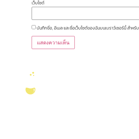
เว็บไซต์
บันทึกชื่อ, อีเมล และชื่อเว็บไซต์ของฉันบนเบราว์เซอร์นี้ สำ
ลิงค์หน่วยงานที่เ
คณะวิทยาศาสตร์ จุ
งานจัดการทรัพยาก
สมุด
บริการ ส่งเสริม สนับสนุนงานวิจัยในคณะ
วิทยาศาสตร์ มุ่งผลิตบัณฑิตที่มีคุณภาพ
ศูนย์นวัตกรรมอาหาร
กอปรด้วยคุณธรรม พร้อมสร้างงานวิจัย
สุขภาพ และเกษตรค
และ
ผลงานทางวิชาการ
ที่มีคุณค่า เพื่อชี้นำ