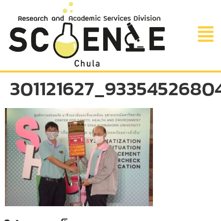
301121627_9335452680