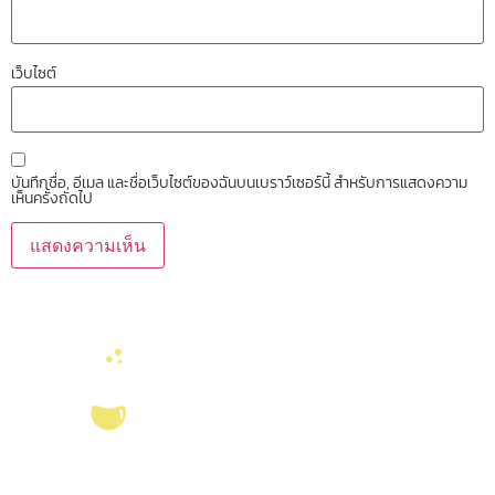
เว็บไซต์
บันทึกชื่อ, อีเมล และชื่อเว็บไซต์ของฉันบนเบราว์เซอร์นี้ สำหรับการแสดงความ
เห็นครั้งถัดไป
บริการ ส่งเสริม สนับสนุนงานวิจัยในคณะวิทยาศาสตร์ มุ่งผลิตบัณฑิตที่มี